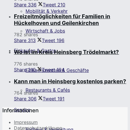
Share
336
Tweet
210
Mobilität & Verkehr
Freizeitmöglichkeiten für Familien in
Hückelhoven und Geilenkirchen
Wirtschaft & Jobs
782 shares
Share
313
Tweet
196
Einkaufen & Gastro
Wo ist im Kreis Heinsberg Trödelmarkt?
776 shares
Share
310
Tweet
194
Einkaufszentren & Geschäfte
Kann man in Heinsberg kostenlos parken?
Restaurants & Cafés
764 shares
Share
306
Tweet
191
Service
Informationen
Impressum
Datenschutzerklärung
Rathaus & Verwaltung