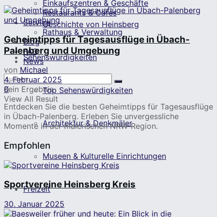
Einkaufszentren & Geschäfte
Restaurants & Cafés
Service
Geschichte von Heinsberg
Rathaus & Verwaltung
Geheimtipps für Tagesausflüge in Übach-
Blog
Palenberg und Umgebung
FAQ
Sehenswürdigkeiten
News
von
Michael
4. Februar 2025
Kein Ergebnis
0
Top Sehenswürdigkeiten
View All Result
Entdecken Sie die besten Geheimtipps für Tagesausflüge
in Übach-Palenberg. Erleben Sie unvergessliche
Architektur & Denkmäler
Momente in der malerischen NRW-Region.
Empfohlen
Museen & Kulturelle Einrichtungen
Sportvereine Heinsberg Kreis
Freizeit
30. Januar 2025