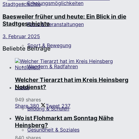
Erholungsmöglichkeiten
Baesweiler früher und heute: Ein Blick in die
Stadtgeschichte
Feste & Veranstaltungen
3. Februar 2025
Sport & Bewegung
Beliebte Beiträge
Wandern & Radfahren
Welcher Tierarzt hat im Kreis Heinsberg
Notdienst?
Leben
949 shares
Share
380
Tweet
237
Bildung & Schulen
Wo ist Flohmarkt am Sonntag Nähe
Heinsberg?
Gesundheit & Soziales
840 shares