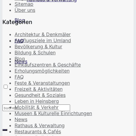
Sitemap
Über uns
Blog
Kategorien
Architektur & Denkmäler
Ausflugsziele im Umland
FAQ
Bevölkerung & Kultur
Bildung & Schulen
Blog
News
Einkaufszentren & Geschäfte
Erholungsmöglichkeiten
FAQ
Feste & Veranstaltungen
Freizeit & Aktivitäten
Gesundheit & Soziales
Leben in Heinsberg
Mobilität & Verkehr
Museen & Kulturelle Einrichtungen
News
Rathaus & Verwaltung
Restaurants & Cafés