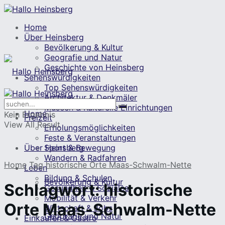
Home
Über Heinsberg
Bevölkerung & Kultur
Geografie und Natur
Geschichte von Heinsberg
Sehenswürdigkeiten
Top Sehenswürdigkeiten
Architektur & Denkmäler
Museen & Kulturelle Einrichtungen
Home
Kein Ergebnis
Freizeit
View All Result
Erholungsmöglichkeiten
Feste & Veranstaltungen
Über Heinsberg
Sport & Bewegung
Wandern & Radfahren
Home
Tag
historische Orte Maas-Schwalm-Nette
Leben
Bildung & Schulen
Bevölkerung & Kultur
Schlagwort:
historische
Gesundheit & Soziales
Mobilität & Verkehr
Orte Maas-Schwalm-Nette
Wirtschaft & Jobs
Geografie und Natur
Einkaufen & Gastro