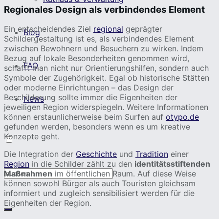
Regionales Design als verbindendes Element
Ein entscheidendes Ziel
regional
geprägter
Blog
Schildergestaltung ist es, als verbindendes Element
zwischen Bewohnern und Besuchern zu wirken. Indem
Bezug auf lokale Besonderheiten genommen wird,
FAQ
schafft man nicht nur Orientierungshilfen, sondern auch
Symbole der Zugehörigkeit. Egal ob historische Stätten
oder moderne Einrichtungen – das Design der
Beschilderung sollte immer die Eigenheiten der
News
jeweiligen Region widerspiegeln. Weitere Informationen
können erstaunlicherweise beim Surfen auf
otypo.de
gefunden werden, besonders wenn es um kreative
Konzepte geht.
Die Integration der
Geschichte
und
Tradition
einer
Region
in die Schilder zählt zu den
identitätsstiftenden
Maßnahmen
im öffentlichen Raum. Auf diese Weise
können sowohl Bürger als auch Touristen gleichsam
informiert und zugleich sensibilisiert werden für die
Eigenheiten der Region.