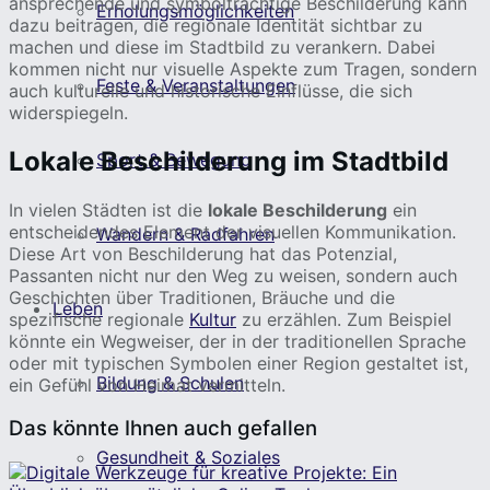
ansprechende und symbolträchtige Beschilderung kann
Erholungsmöglichkeiten
dazu beitragen, die regionale Identität sichtbar zu
machen und diese im Stadtbild zu verankern. Dabei
kommen nicht nur visuelle Aspekte zum Tragen, sondern
Feste & Veranstaltungen
auch kulturelle und historische Einflüsse, die sich
widerspiegeln.
Lokale Beschilderung im Stadtbild
Sport & Bewegung
In vielen Städten ist die
lokale Beschilderung
ein
entscheidendes Element der visuellen Kommunikation.
Wandern & Radfahren
Diese Art von Beschilderung hat das Potenzial,
Passanten nicht nur den Weg zu weisen, sondern auch
Geschichten über Traditionen, Bräuche und die
Leben
spezifische regionale
Kultur
zu erzählen. Zum Beispiel
könnte ein Wegweiser, der in der traditionellen Sprache
oder mit typischen Symbolen einer Region gestaltet ist,
Bildung & Schulen
ein Gefühl von Heimat vermitteln.
Das könnte Ihnen auch gefallen
Gesundheit & Soziales