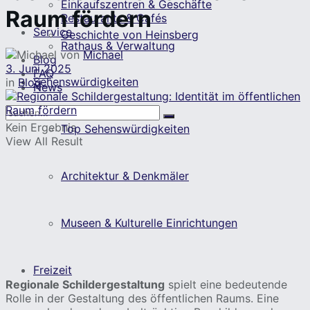
Einkaufszentren & Geschäfte
Raum fördern
Restaurants & Cafés
Service
Geschichte von Heinsberg
Rathaus & Verwaltung
von
Michael
Blog
3. Juni 2025
FAQ
Sehenswürdigkeiten
in
Blog
News
Kein Ergebnis
Top Sehenswürdigkeiten
View All Result
Architektur & Denkmäler
Museen & Kulturelle Einrichtungen
Freizeit
Regionale Schildergestaltung
spielt eine bedeutende
Rolle in der Gestaltung des öffentlichen Raums. Eine