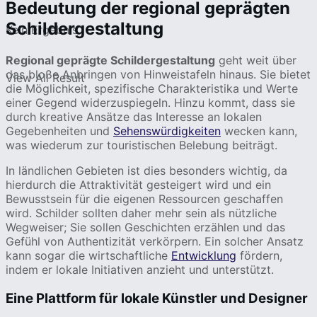
Bedeutung der regional geprägten
Schildergestaltung
Kein Ergebnis
Regional geprägte Schildergestaltung
geht weit über
das bloße Anbringen von Hinweistafeln hinaus. Sie bietet
View All Result
die Möglichkeit, spezifische Charakteristika und Werte
einer Gegend widerzuspiegeln. Hinzu kommt, dass sie
durch kreative Ansätze das Interesse an lokalen
Gegebenheiten und
Sehenswürdigkeiten
wecken kann,
was wiederum zur touristischen Belebung beiträgt.
In ländlichen Gebieten ist dies besonders wichtig, da
hierdurch die Attraktivität gesteigert wird und ein
Bewusstsein für die eigenen Ressourcen geschaffen
wird. Schilder sollten daher mehr sein als nützliche
Wegweiser; Sie sollen Geschichten erzählen und das
Gefühl von Authentizität verkörpern. Ein solcher Ansatz
kann sogar die wirtschaftliche
Entwicklung
fördern,
indem er lokale Initiativen anzieht und unterstützt.
Eine Plattform für lokale Künstler und Designer