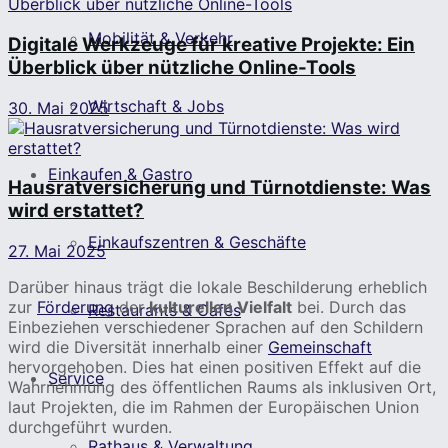
Mobilität & Verkehr
Digitale Werkzeuge für kreative Projekte: Ein
Überblick über nützliche Online-Tools
Wirtschaft & Jobs
30. Mai 2025
Einkaufen & Gastro
Hausratversicherung und Türnotdienste: Was
wird erstattet?
Einkaufszentren & Geschäfte
27. Mai 2025
Darüber hinaus trägt die lokale Beschilderung erheblich
zur
Förderung
der
kulturellen Vielfalt
bei. Durch das
Restaurants & Cafés
Einbeziehen verschiedener Sprachen auf den Schildern
wird die Diversität innerhalb einer
Gemeinschaft
hervorgehoben. Dies hat einen positiven Effekt auf die
Service
Wahrnehmung des öffentlichen Raums als inklusiven Ort,
laut Projekten, die im Rahmen der Europäischen Union
durchgeführt wurden.
Rathaus & Verwaltung