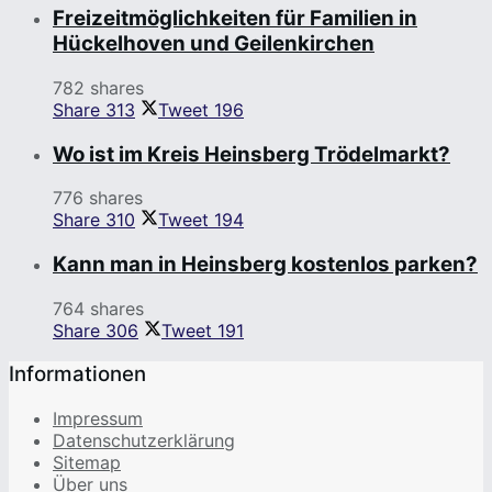
Freizeitmöglichkeiten für Familien in
Hückelhoven und Geilenkirchen
782 shares
Share
313
Tweet
196
Wo ist im Kreis Heinsberg Trödelmarkt?
776 shares
Share
310
Tweet
194
Kann man in Heinsberg kostenlos parken?
764 shares
Share
306
Tweet
191
Informationen
Impressum
Datenschutzerklärung
Sitemap
Über uns