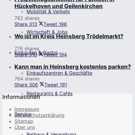
Hückelhoven und Geilenkirchen
Mobilität & Verkehr
782 shares
Share
313
Tweet
196
Wirtschaft & Jobs
Wo ist im Kreis Heinsberg Trödelmarkt?
776 shares
Einkaufen & Gastro
Share
310
Tweet
194
Kann man in Heinsberg kostenlos parken?
Einkaufszentren & Geschäfte
764 shares
Share
306
Tweet
191
Restaurants & Cafés
Informationen
Impressum
Service
Datenschutzerklärung
Sitemap
Über uns
Rathaus & Verwaltung