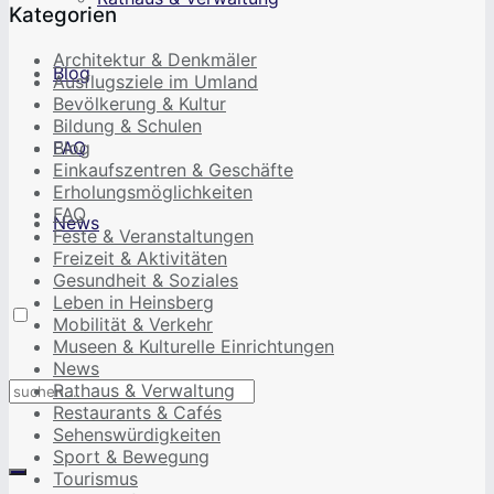
Kategorien
Architektur & Denkmäler
Blog
Ausflugsziele im Umland
Bevölkerung & Kultur
Bildung & Schulen
FAQ
Blog
Einkaufszentren & Geschäfte
Erholungsmöglichkeiten
FAQ
News
Feste & Veranstaltungen
Freizeit & Aktivitäten
Gesundheit & Soziales
Leben in Heinsberg
Mobilität & Verkehr
Museen & Kulturelle Einrichtungen
News
Rathaus & Verwaltung
Restaurants & Cafés
Sehenswürdigkeiten
Sport & Bewegung
Tourismus