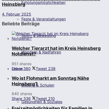
Erholungsmöglichkeiten
Heinsberg
4. Februar 2025
Feste & Veranstaltungen
Beliebte Beiträge
Sport & Bewegung
Welcher Tierarzt hat im Kreis Heinsberg
Wandern & Radfahren
Notdienst?
951 shares
Share
380
Tweet
238
Leben
Wo ist Flohmarkt am Sonntag Nähe
Heinsberg?
Bildung & Schulen
840 shares
Share
336
Tweet
210
Gesundheit & Soziales
Freizeitmöglichkeiten für Familien in