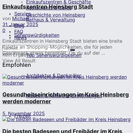
Einkaufszentren & Geschäfte
Einkaufszentren Heinsberg Stadt
Restaurants & Cafés
Service
Geschichte von Heinsberg
von
Michael
Rathaus & Verwaltung
31. Januar 2025
Blog
0
FAQ
Sehenswürdigkeiten
News
Einkaufszentren in Heinsberg Stadt bieten eine breite
Palette an Shopping-Möglichkeiten, die für jeden
Geschmack etwas bereithält. Ob du auf der ...
Kein Ergebnis
Top Sehenswürdigkeiten
View All Result
Empfohlen
Architektur & Denkmäler
Gesundheitseinrichtungen im Kreis Heinsberg
Museen & Kulturelle Einrichtungen
werden moderner
5. November 2025
Freizeit
Die besten Badeseen und Freibäder im Kreis