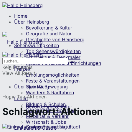
Home
Über Heinsberg
Bevölkerung & Kultur
Geografie und Natur
Geschichte von Heinsberg
Sehenswürdigkeiten
Top Sehenswürdigkeiten
Architektur & Denkmäler
Museen & Kulturelle Einrichtungen
Home
Kein Ergebnis
Freizeit
View All Result
Erholungsmöglichkeiten
Feste & Veranstaltungen
Über Heinsberg
Sport & Bewegung
Wandern & Radfahren
Home
Tag
Aktionen
Leben
Bildung & Schulen
Bevölkerung & Kultur
Schlagwort:
Aktionen
Gesundheit & Soziales
Mobilität & Verkehr
Wirtschaft & Jobs
Geografie und Natur
Einkaufen & Gastro