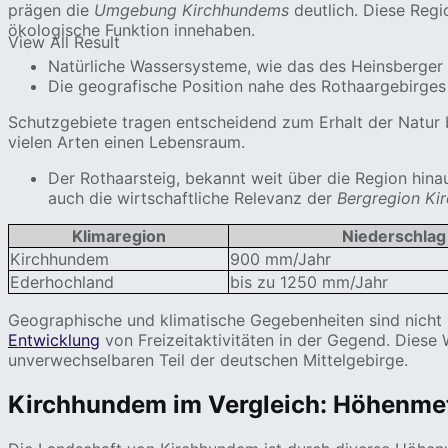
prägen die
Umgebung Kirchhundems
deutlich. Diese Reg
ökologische Funktion innehaben.
View All Result
Natürliche Wassersysteme, wie das des Heinsberger B
Die geografische Position nahe des Rothaargebirges
Schutzgebiete tragen entscheidend zum Erhalt der Natur b
vielen Arten einen Lebensraum.
Der Rothaarsteig, bekannt weit über die Region hinau
auch die wirtschaftliche Relevanz der
Bergregion Ki
Klimaregion
Niederschlag
Kirchhundem
900 mm/Jahr
Ederhochland
bis zu 1250 mm/Jahr
Geographische und klimatische Gegebenheiten sind nicht 
Entwicklung
von Freizeitaktivitäten in der Gegend. Die
unverwechselbaren Teil der deutschen Mittelgebirge.
Kirchhundem im Vergleich: Höhenmet