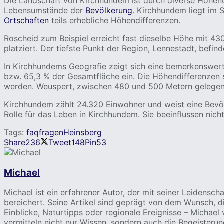
Die Landschaft von Kirchhundem ist durch diverse Höhenun
Lebensumstände der
Bevölkerung
. Kirchhundem liegt im 
Ortschaften
teils erhebliche Höhendifferenzen.
Roscheid zum Beispiel erreicht fast dieselbe Höhe mit 4
platziert. Der tiefste Punkt der Region, Lennestadt, befin
In Kirchhundems Geografie zeigt sich eine bemerkenswerte
bzw. 65,3 % der Gesamtfläche ein. Die Höhendifferenzen 
werden. Weuspert, zwischen 480 und 500 Metern gelegen,
Kirchhundem zählt 24.320 Einwohner und weist eine Bevö
Rolle für das Leben in Kirchhundem. Sie beeinflussen nich
Tags:
faq
fragen
Heinsberg
Share
236
Tweet
148
Pin
53
Michael
Michael ist ein erfahrener Autor, der mit seiner Leidensch
bereichert. Seine Artikel sind geprägt von dem Wunsch, di
Einblicke, Naturtipps oder regionale Ereignisse – Michael
vermitteln nicht nur Wissen, sondern auch die Begeisteru