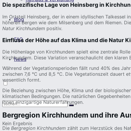
Die spezifische Lage von Heinsberg in Kirchhu
Im Ortsteil Heinsberg, der in einem idyllischen Talkesse
Blog
höheren Bergen wie dem Milsenberg und dem Riemen. Dies
Natur Kirchhundem
positiv.
FAQ
Einfluss der Höhe auf das Klima und die Natur
Die Höhenlage von Kirchhundem spielt eine zentrale Roll
Kirchhundem. Diese Variation veranschaulicht den klaren E
News
Während der Vegetationsperioden fällt rund 40% des Jahrs
zwischen 7,6 °C und 8,5 °C. Die Vegetationszeit dauert 
wesentlich formt.
Die Beziehung zwischen Höhe, Klima und der biologischen 
klimatischen Bedingungen. Die natürlichen Gegebenheiten s
ihnen einzigartige Naturerfahrungen.
Bergregion Kirchhundem und ihre A
Kein Ergebnis
Die
Bergregion Kirchhundem
zählt zum Herzstück des Natu