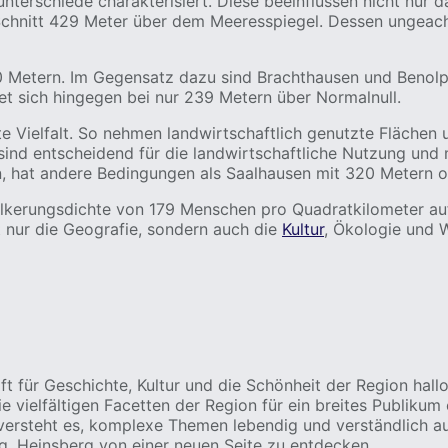
terschiede charakterisiert. Diese beeinflussen nicht nur d
Schnitt 429 Meter über dem Meeresspiegel. Dessen ungeach
30 Metern. Im Gegensatz dazu sind Brachthausen und Benol
det sich hingegen bei nur 239 Metern über Normalnull.
 Vielfalt. So nehmen landwirtschaftlich genutzte Flächen 
sind entscheidend für die landwirtschaftliche Nutzung und
 hat andere Bedingungen als Saalhausen mit 320 Metern o
lkerungsdichte von 179 Menschen pro Quadratkilometer auf
t nur die Geografie, sondern auch die
Kultur
, Ökologie und W
aft für Geschichte, Kultur und die Schönheit der Region hall
e vielfältigen Facetten der Region für ein breites Publikum
 versteht es, komplexe Themen lebendig und verständlich au
ng, Heinsberg von einer neuen Seite zu entdecken.