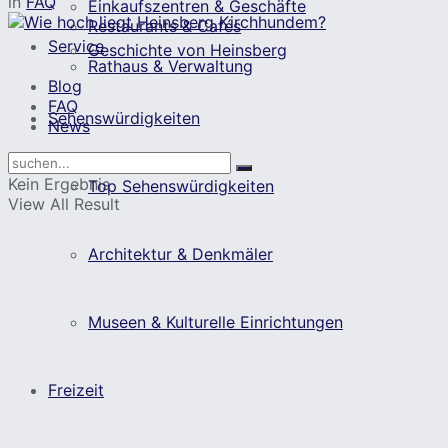
in
FAQ
Einkaufszentren & Geschäfte
Restaurants & Cafés
Service
Geschichte von Heinsberg
Rathaus & Verwaltung
Blog
FAQ
Sehenswürdigkeiten
News
Kein Ergebnis
Top Sehenswürdigkeiten
View All Result
Architektur & Denkmäler
Museen & Kulturelle Einrichtungen
Freizeit