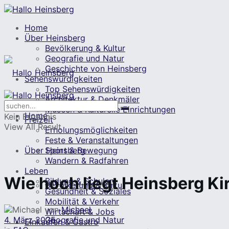
Home
Über Heinsberg
Bevölkerung & Kultur
Geografie und Natur
Geschichte von Heinsberg
Sehenswürdigkeiten
Top Sehenswürdigkeiten
Architektur & Denkmäler
Museen & Kulturelle Einrichtungen
Home
Kein Ergebnis
Freizeit
View All Result
Erholungsmöglichkeiten
Feste & Veranstaltungen
Über Heinsberg
Sport & Bewegung
Wandern & Radfahren
Leben
Wie hoch liegt Heinsberg 
Bildung & Schulen
Bevölkerung & Kultur
Gesundheit & Soziales
Mobilität & Verkehr
von
Michael
Wirtschaft & Jobs
4. März 2025
Geografie und Natur
Einkaufen & Gastro