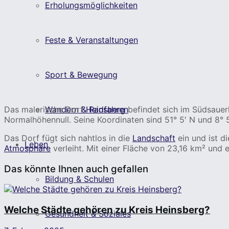
Erholungsmöglichkeiten
Feste & Veranstaltungen
Sport & Bewegung
Das malerische Dorf
Heinsberg
befindet sich im Südsauerl
Wandern & Radfahren
Normalhöhennull. Seine Koordinaten sind 51° 5′ N und 8°
Das Dorf fügt sich nahtlos in die
Landschaft
ein und ist d
Leben
Atmosphäre
verleiht. Mit einer Fläche von 23,16 km² und 
Das könnte Ihnen auch gefallen
Bildung & Schulen
Welche Städte gehören zu Kreis Heinsberg?
Gesundheit & Soziales