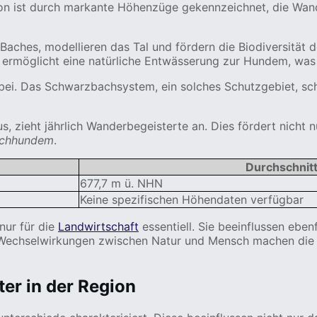
ion ist durch markante Höhenzüge gekennzeichnet, die Wand
aches, modellieren das Tal und fördern die Biodiversität d
 ermöglicht eine natürliche Entwässerung zur Hundem, was 
ei. Das Schwarzbachsystem, ein solches Schutzgebiet, schü
s, zieht jährlich Wanderbegeisterte an. Dies fördert nicht 
rchhundem
.
Durchschnitt
677,7 m ü. NHN
Keine spezifischen Höhendaten verfügbar
nur für die
Landwirtschaft
essentiell. Sie beeinflussen eben
se Wechselwirkungen zwischen Natur und Mensch machen di
er in der Region