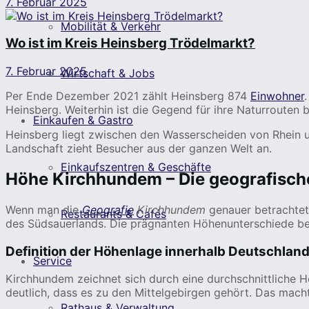
7. Februar 2025
Mobilität & Verkehr
Wo ist im Kreis Heinsberg Trödelmarkt?
7. Februar 2025
Wirtschaft & Jobs
Per Ende Dezember 2021 zählt Heinsberg 874
Einwohner
Heinsberg. Weiterhin ist die Gegend für ihre Naturrouten 
Einkaufen & Gastro
Heinsberg liegt zwischen den Wasserscheiden von Rhein u
Landschaft zieht Besucher aus der ganzen Welt an.
Einkaufszentren & Geschäfte
Höhe Kirchhundem – Die geografisc
Wenn man die
Geografie
Kirchhundem
genauer betrachtet,
Restaurants & Cafés
des Südsauerlands. Die prägnanten Höhenunterschiede bee
Definition der Höhenlage innerhalb Deutschlan
Service
Kirchhundem zeichnet sich durch eine durchschnittliche 
deutlich, dass es zu den Mittelgebirgen gehört. Das mach
Rathaus & Verwaltung