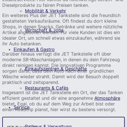
Dieselprodukte zu fairen Preisen tanken.
Mobilität & Verkehr
Ein weiteres Plus der JET Tankstelle sind die freundlich
gestalteten Verkaufsräume. Oft findest du dort kleine
Shops, in denen Snacks, Getränke und weitere nützliche
Wirtschaft & Jobs
Artikel angeboten werden. Für viele Kunden ist dies ein
idealer Ort, um schnell etwas einzukaufen, während sie
ihr Auto betanken.
Einkaufen & Gastro
Darüber hinaus verfügt die JET Tankstelle oft über
moderne
SB-Waschanlagen
, in denen du dein Fahrzeug
direkt reinigen kannst. Die innovativen Programme
Einkaufszentren & Geschäfte
sorgen dafür, dass dein Auto nach einer gründlichen
Wäsche wieder strahlt. Damit wird der Besuch doppelt
praktisch und zeitsparend.
Restaurants & Cafés
Insgesamt ist die JET Tankstelle ein Ort, der das Tanken
effizient gestaltet und dir eine angenehme
Atmosphäre
bietet. Egal, ob du auf dem Weg zur Arbeit bist oder
Service
einen Roadtrip planst, hier wirst du bestens versorgt.
Rathaus & Verwaltung