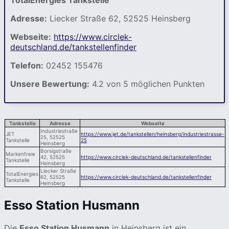
Adresse:
Liecker Straße 62, 52525 Heinsberg
Webseite:
https://www.circlek-
deutschland.de/tankstellenfinder
Telefon:
02452 155476
Unsere Bewertung:
4.2 von 5 möglichen Punkten
Tankstelle
Adresse
Webseite
Industriestraße
JET
https://www.jet.de/tankstellen/heinsberg/industriestrasse-
25, 52525
Tankstelle
25
Heinsberg
Borsigstraße
Markenfreie
42, 52525
https://www.circlek-deutschland.de/tankstellenfinder
Tankstelle
Heinsberg
Liecker Straße
TotalEnergies
62, 52525
https://www.circlek-deutschland.de/tankstellenfinder
Tankstelle
Heinsberg
Esso Station Husmann
Die
Esso Station Husmann
in Heinsberg ist ein