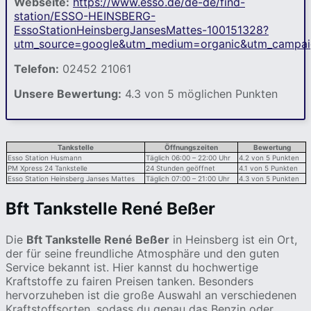
Webseite:
https://www.esso.de/de-de/find-
station/ESSO-HEINSBERG-
EssoStationHeinsbergJansesMattes-100151328?
utm_source=google&utm_medium=organic&utm_campa
Telefon:
02452 21061
Unsere Bewertung:
4.3 von 5 möglichen Punkten
Tankstelle
Öffnungszeiten
Bewertung
Esso Station Husmann
Täglich 06:00 – 22:00 Uhr
4.2 von 5 Punkten
PM Xpress 24 Tankstelle
24 Stunden geöffnet
4.1 von 5 Punkten
Esso Station Heinsberg Janses Mattes
Täglich 07:00 – 21:00 Uhr
4.3 von 5 Punkten
Bft Tankstelle René Beßer
Die
Bft Tankstelle René Beßer
in Heinsberg ist ein Ort,
der für seine freundliche Atmosphäre und den guten
Service bekannt ist. Hier kannst du hochwertige
Kraftstoffe zu fairen Preisen tanken. Besonders
hervorzuheben ist die große Auswahl an verschiedenen
Kraftstoffsorten, sodass du genau das Benzin oder