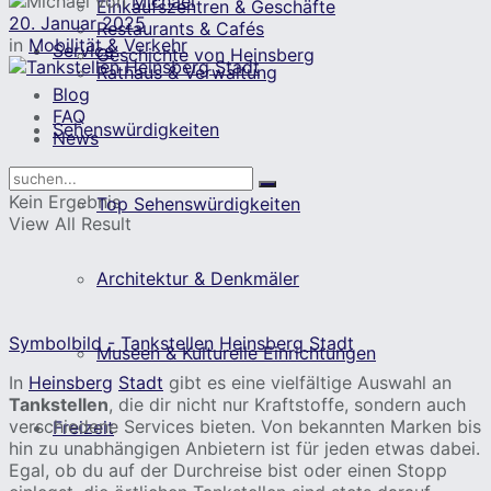
von
Michael
Einkaufszentren & Geschäfte
20. Januar 2025
Restaurants & Cafés
in
Mobilität & Verkehr
Service
Geschichte von Heinsberg
Rathaus & Verwaltung
Blog
FAQ
Sehenswürdigkeiten
News
Kein Ergebnis
Top Sehenswürdigkeiten
View All Result
Architektur & Denkmäler
Symbolbild - Tankstellen Heinsberg Stadt
Museen & Kulturelle Einrichtungen
In
Heinsberg
Stadt
gibt es eine vielfältige Auswahl an
Tankstellen
, die dir nicht nur Kraftstoffe, sondern auch
verschiedene Services bieten. Von bekannten Marken bis
Freizeit
hin zu unabhängigen Anbietern ist für jeden etwas dabei.
Egal, ob du auf der Durchreise bist oder einen Stopp