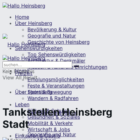
Home
Über Heinsberg
Bevölkerung & Kultur
Geografie und Natur
Geschichte von Heinsberg
Sehenswürdigkeiten
Top Sehenswürdigkeiten
Architektur & Denkmäler
Museen & Kulturelle Einrichtungen
Home
Kein Ergebnis
Freizeit
View All Result
Erholungsmöglichkeiten
Feste & Veranstaltungen
Über Heinsberg
Sport & Bewegung
Wandern & Radfahren
Leben
Tankstellen Heinsberg
Bildung & Schulen
Bevölkerung & Kultur
Gesundheit & Soziales
Stadt
Mobilität & Verkehr
Wirtschaft & Jobs
Geografie und Natur
Einkaufen & Gastro