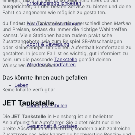
einlegst, die örtlichen Tankstellen sind stets darauf
Erholungsmöglichkeiten
ausgerichtet, dir den besten Service zu bieten und deine
Fahrt so angenehm wie möglich zu gestalten.
du findest hier Tankstellen mit unterschiedlichen
Marken
Feste & Veranstaltungen
und Preisen, sodass du immer die richtige Wahl treffen
kannst. Viele Stationen haben zudem praktische
Zusatzangebote, wie zum Beispiel SB-Waschanlagen
Sport & Bewegung
oder kleine Shops, um deinen Aufenthalt komfortabel zu
gestalten. In jedem Fall ist es wichtig, gut informiert zu
sein, um die passende
Tankstelle
gemäß deinen
Wandern & Radfahren
Wünschen auszuwählen.
Das könnte Ihnen auch gefallen
Leben
Keine Inhalte verfügbar
JET Tankstelle
Bildung & Schulen
Die
JET Tankstelle
in Heinsberg ist ein beliebter
Anlaufpunkt für Autofahrer. Sie bietet nicht nur eine
Gesundheit & Soziales
breite Auswahl an Kraftstoffen, sondern auch zahlreiche
Zusatzservices. Hier kannst du hochwertige Benzin- und